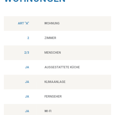
WOHNUNG
ART "B"
ZIMMER
1
MENSCHEN
1/2
AUSGESTATTETE KÜCHE
JA
KLIMAANLAGE
JA
FERNSEHER
JA
WI-FI
JA