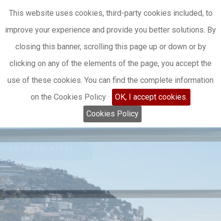
RUFEN SIE:
+39 0184 262287/8
BUCH
This website uses cookies, third-party cookies included, to
improve your experience and provide you better solutions. By
closing this banner, scrolling this page up or down or by
clicking on any of the elements of the page, you accept the
use of these cookies. You can find the complete information
on the Cookies Policy
OK, I accept cookies.
Cookies Policy
RESIDENCE DEI FIORI
IERA
FIORI