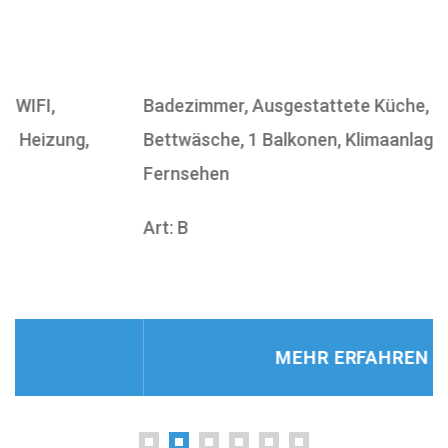
Badezimmer, Ausgestattete Küche, WIFI,
B
Bettwäsche, 1 Balkonen, Klimaanlage, Heizung,
B
Fernsehen
F
Art: B
A
MEHR ERFAHREN